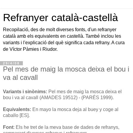
Refranyer català-castellà
Recopilació, des de molt diverses fonts, d'un refranyer
català amb els equivalents en castellà. També inclou les
variants i l'explicació del què significa cada refrany. A cura
de Víctor Pàmies i Riudor.
29/4/08
Pel mes de maig la mosca deixa el bou i
va al cavall
Variants i sinònims:
P
el mes de maig la mosca deixa el
bou i va al cavall (AMADES 19512) - (PARÉS 1999).
Equivalents:
En mayo la mosca deja al buey y coge al
caballo [ES].
Font
: Els he tret de la meva base de dades de refranys,