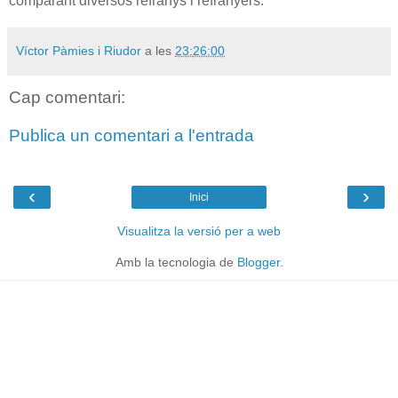
comparant diversos refranys i refranyers.
Víctor Pàmies i Riudor
a les
23:26:00
Cap comentari:
Publica un comentari a l'entrada
‹
›
Inici
Visualitza la versió per a web
Amb la tecnologia de
Blogger
.