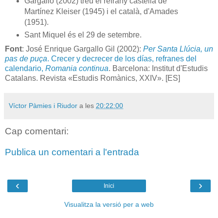
Gargallo (2002) treu el refrany castellà de
Martínez Kleiser (1945) i el català, d'Amades
(1951).
Sant Miquel és el 29 de setembre.
Font
: José Enrique Gargallo Gil (2002):
Per Santa Llúcia, un
pas de puça
. Crecer y decrecer de los días, refranes del
calendario,
Romania continua
. Barcelona: Institut d'Estudis
Catalans. Revista «Estudis Romànics, XXIV». [ES]
Víctor Pàmies i Riudor
a les
20:22:00
Cap comentari:
Publica un comentari a l'entrada
‹
›
Inici
Visualitza la versió per a web