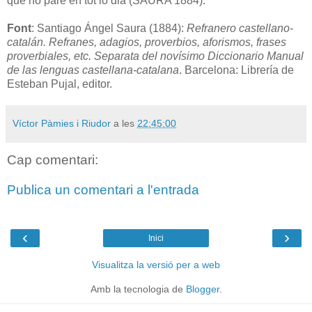
que no pare en tot lo dia (SAURA 1884).
Font
: Santiago Ángel Saura (1884):
Refranero castellano-
catalán. Refranes, adagios, proverbios, aforismos, frases
proverbiales, etc. Separata del novísimo Diccionario Manual
de las lenguas castellana-catalana
. Barcelona: Librería de
Esteban Pujal, editor.
Víctor Pàmies i Riudor
a les
22:45:00
Cap comentari:
Publica un comentari a l'entrada
‹
›
Inici
Visualitza la versió per a web
Amb la tecnologia de
Blogger
.