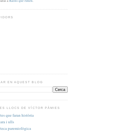
baràs a
Raons que rimen
.
UIDORS
AR EN AQUEST BLOG
ES LLOCS DE VÍCTOR PÀMIES
tes que faran història
ra i ulls
oteca paremiològica