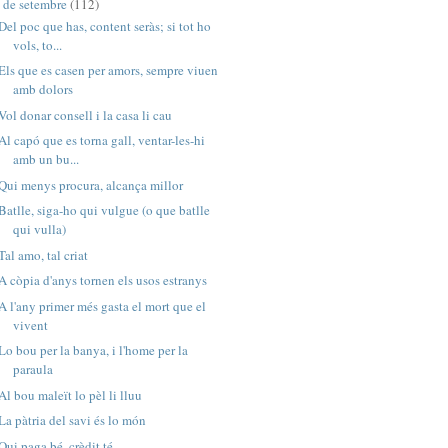
de setembre
(112)
▼
Del poc que has, content seràs; si tot ho
vols, to...
Els que es casen per amors, sempre viuen
amb dolors
Vol donar consell i la casa li cau
Al capó que es torna gall, ventar-les-hi
amb un bu...
Qui menys procura, alcança millor
Batlle, siga-ho qui vulgue (o que batlle
qui vulla)
Tal amo, tal criat
A còpia d'anys tornen els usos estranys
A l'any primer més gasta el mort que el
vivent
Lo bou per la banya, i l'home per la
paraula
Al bou maleït lo pèl li lluu
La pàtria del savi és lo món
Qui paga bé, crèdit té