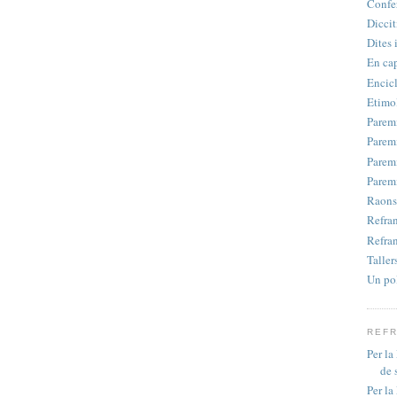
Confe
Diccit
Dites i
En ca
Encic
Etimo
Parem
Parem
Parem
Parem
Raons
Refran
Refra
Taller
Un pol
REFR
Per la
de 
Per la