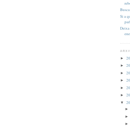
reb
Busca 
Si a q
par
Deixa 
ene
ARXI
2
►
2
►
2
►
2
►
2
►
2
►
2
▼