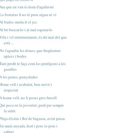
Ara que en van és hora d'agafar-ne
Lo borratxo fi no té prou aigua ni vi
Al badoc muda-li el joc
Al bé buscar-lo i al mal esperar-lo
Vilà i vil entreteniment, és dir mal del que
està ...
No t'agradin les dones, que freqüenten
aplecs i bodes
Tant profit te faça com los perdigons a les
guatlles
A les penes, punyalades
Home vell i acabalat, ben servit i
respectat
A home vell, no li poses gros farcell
Qui peca en la joventut, perd per sempre
la salut
Pluja d'estiu i flor de bagassa, aviat passa
En mala anyada, hort i porc (o porc i
cabra)