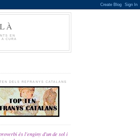
LLÀ
ENTS EN
 A CURA
TEN DELS REFRANYS CATALANS
roverbi és l'enginy d'un de sol i