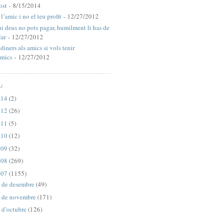
ost
- 8/15/2014
l’amic i no el teu profit
- 12/27/2012
ui deus no pots pagar, humilment li has de
lar
- 12/27/2012
diners als amics si vols tenir
mics
- 12/27/2012
U
014
(2)
012
(26)
011
(5)
010
(12)
009
(32)
008
(269)
007
(1155)
de desembre
(49)
►
de novembre
(171)
►
d’octubre
(126)
►