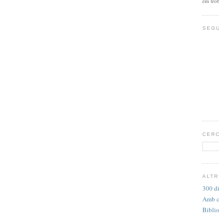
em tro
SEG
CERC
ALTR
300 di
Amb ca
Bibli