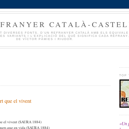
EFRANYER CATALÀ-CASTE
T DIVERSES FONTS, D'UN REFRANYER CATALÀ AMB ELS EQUIVAL
ES VARIANTS I L'EXPLICACIÓ DEL QUÈ SIGNIFICA CADA REFRANY.
DE VÍCTOR PÀMIES I RIUDOR.
TOP 
t que el vivent
que el vivent (SAURA 1884)
«Un p
diners que en vida (SAURA 1884)