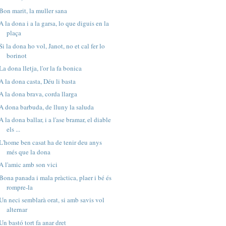
Bon marit, la muller sana
A la dona i a la garsa, lo que diguis en la
plaça
Si la dona ho vol, Janot, no et cal fer lo
borinot
La dona lletja, l'or la fa bonica
A la dona casta, Déu li basta
A la dona brava, corda llarga
A dona barbuda, de lluny la saluda
A la dona ballar, i a l'ase bramar, el diable
els ...
L'home ben casat ha de tenir deu anys
més que la dona
A l'amic amb son vici
Bona panada i mala pràctica, plaer i bé és
rompre-la
Un neci semblarà orat, si amb savis vol
alternar
Un bastó tort fa anar dret