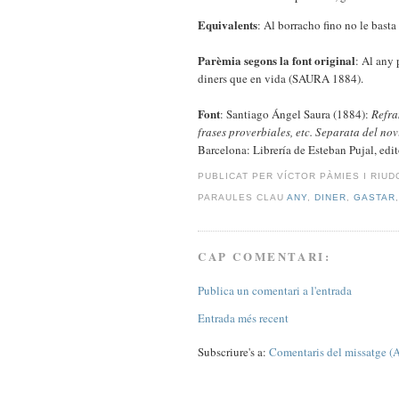
Equivalents
: Al borracho fino no le bas
Parèmia segons la font original
: Al any 
diners que en vida (SAURA 1884).
Font
: Santiago Ángel Saura (1884):
Refra
frases proverbiales, etc. Separata del n
Barcelona: Librería de Esteban Pujal, edit
PUBLICAT PER VÍCTOR PÀMIES I RIU
PARAULES CLAU
ANY
,
DINER
,
GASTAR
CAP COMENTARI:
Publica un comentari a l'entrada
Entrada més recent
Subscriure's a:
Comentaris del missatge (