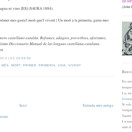
la sa
(John R
ta agua ni vino [ES] (SAURA 1884).
primer mes gasta'l mort que'l vivent | Un mort a la primeria, gasta mes
nero castellano-catalán. Refranes, adagios, proverbios, aforismos,
ovísimo Diccionario Manual de las lenguas castellana-catalana
.
or.
DOR
A LES
15:03:00
,
MÉS
,
MORT
,
PRIMER
,
PRIMERIA
,
VIDA
,
VIVENT
Benvi
Fes ser
busque
I si, to
d'entra
Si vols
Inici
Entrada més antiga
t'estig
També p
Atom)
I si te
amb el 