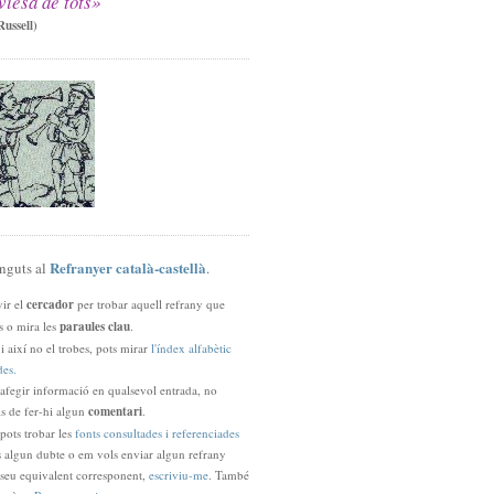
viesa de tots»
ussell)
Refranyer català-castellà
nguts al
.
vir el
cercador
per trobar aquell refrany que
s o mira les
paraules clau
.
t i així no el trobes, pots mirar
l'índex alfabètic
des.
 afegir informació en qualsevol entrada, no
uis de fer-hi algun
comentari
.
ots trobar les
fonts consultades i referenciades
ns algun dubte o em vols enviar algun refrany
seu equivalent corresponent,
escriviu-me
. També