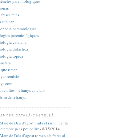
rències paremiològiques
ionari
 frases fetes
p cap cap
lopèdia paremiològica
logies paremiològiques
iologia catalana
iologia didàctica
iologia tòpica
iosfera
 que rimen
yer temàtic
nys.com
s de dites i refranys catalans
sim de refranys
ANYER CATALÀ-CASTELLÀ
 Mare de Déu d'agost pinta el raïm i per la
setembre ja es pot collir
- 8/15/2014
 Mare de Déu d’agost tornen els frares al