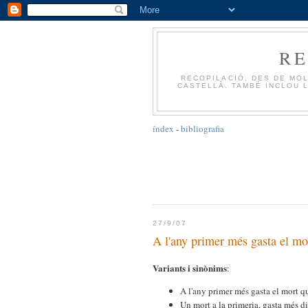
R
RECOPILACIÓ, DES DE MOL
CASTELLÀ. TAMBÉ INCLOU L
índex
-
bibliografia
27/9/07
A l'any primer més gasta el mor
Variants i sinònims
:
A l'any primer més gasta el mort 
Un mort a la primeria, gasta més 