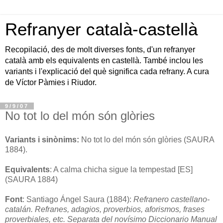
Refranyer català-castellà
Recopilació, des de molt diverses fonts, d'un refranyer
català amb els equivalents en castellà. També inclou les
variants i l'explicació del què significa cada refrany. A cura
de Víctor Pàmies i Riudor.
9/9/07
No tot lo del món són glòries
Variants i sinònims:
No tot lo del món són glòries (SAURA
1884).
Equivalents
: A calma chicha sigue la tempestad [ES]
(SAURA 1884)
Font
: Santiago Ángel Saura (1884):
Refranero castellano-
catalán. Refranes, adagios, proverbios, aforismos, frases
proverbiales, etc. Separata del novísimo Diccionario Manual