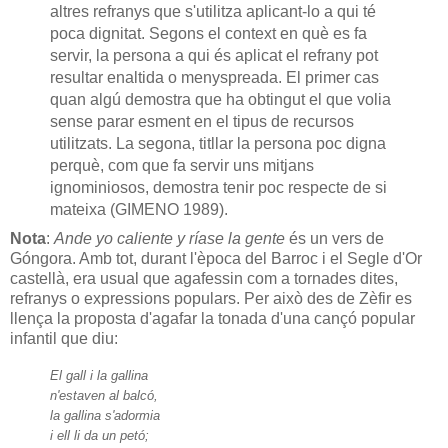
altres refranys que s'utilitza aplicant-lo a qui té
poca dignitat. Segons el context en què es fa
servir, la persona a qui és aplicat el refrany pot
resultar enaltida o menyspreada. El primer cas
quan algú demostra que ha obtingut el que volia
sense parar esment en el tipus de recursos
utilitzats. La segona, titllar la persona poc digna
perquè, com que fa servir uns mitjans
ignominiosos, demostra tenir poc respecte de si
mateixa (GIMENO 1989).
Nota
:
Ande yo caliente y ríase la gente
és un vers de
Góngora. Amb tot, durant l'època del Barroc i el Segle d'Or
castellà, era usual que agafessin com a tornades dites,
refranys o expressions populars. Per això des de Zèfir es
llença la proposta d'agafar la tonada d'una cançó popular
infantil que diu:
El gall i la gallina
n'estaven al balcó,
la gallina s'adormia
i ell li da un petó;