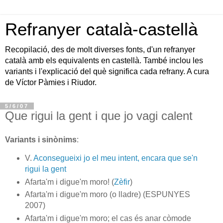
Refranyer català-castellà
Recopilació, des de molt diverses fonts, d'un refranyer
català amb els equivalents en castellà. També inclou les
variants i l'explicació del què significa cada refrany. A cura
de Víctor Pàmies i Riudor.
5/6/07
Que rigui la gent i que jo vagi calent
Variants i sinònims
:
V.
Aconsegueixi jo el meu intent, encara que se'n
rigui la gent
Afarta'm i digue'm moro! (
Zèfir
)
Afarta'm i digue'm moro (o lladre) (ESPUNYES
2007)
Afarta'm i digue'm moro; el cas és anar còmode