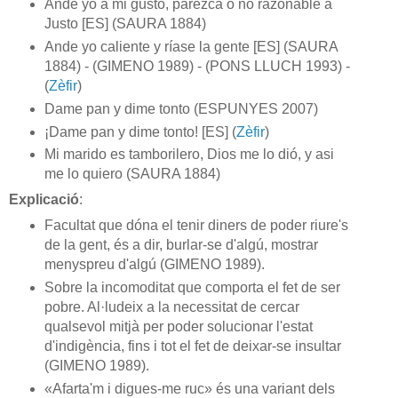
Ande yo a mi gusto, parezca o no razonable a
Justo [ES] (SAURA 1884)
Ande yo caliente y ríase la gente [ES] (SAURA
1884) - (GIMENO 1989) - (PONS LLUCH 1993) -
(
Zèfir
)
Dame pan y dime tonto (ESPUNYES 2007)
¡Dame pan y dime tonto! [ES] (
Zèfir
)
Mi marido es tamborilero, Dios me lo dió, y asi
me lo quiero (SAURA 1884)
Explicació
:
Facultat que dóna el tenir diners de poder riure's
de la gent, és a dir, burlar-se d'algú, mostrar
menyspreu d'algú (GIMENO 1989).
Sobre la incomoditat que comporta el fet de ser
pobre. Al·ludeix a la necessitat de cercar
qualsevol mitjà per poder solucionar l'estat
d'indigència, fins i tot el fet de deixar-se insultar
(GIMENO 1989).
«Afarta'm i digues-me ruc» és una variant dels