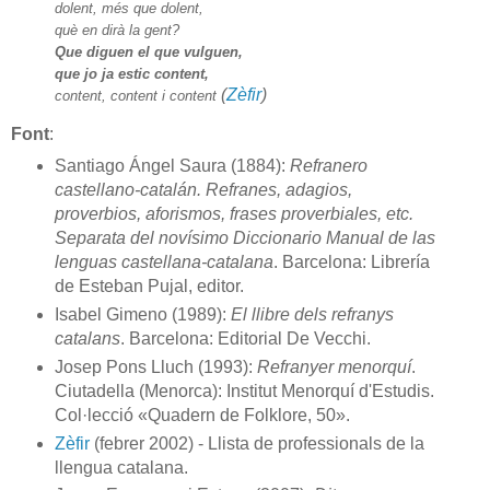
dolent, més que dolent,
què en dirà la gent?
Que diguen el que vulguen,
que jo ja estic content,
(
Zèfir
)
content, content i content
Font
:
Santiago Ángel Saura (1884):
Refranero
castellano-catalán. Refranes, adagios,
proverbios, aforismos, frases proverbiales, etc.
Separata del novísimo Diccionario Manual de las
lenguas castellana-catalana
. Barcelona: Librería
de Esteban Pujal, editor.
Isabel Gimeno (1989):
El llibre dels refranys
catalans
. Barcelona: Editorial De Vecchi.
Josep Pons Lluch (1993):
Refranyer menorquí
.
Ciutadella (Menorca): Institut Menorquí d'Estudis.
Col·lecció «Quadern de Folklore, 50».
Zèfir
(febrer 2002) - Llista de professionals de la
llengua catalana.