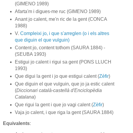
(GIMENO 1989)
Afarta'm i digues-me ruc (GIMENO 1989)
Anant jo calent, me'n ric de la gent (CONCA
1988)
V.
Compleixi jo, i que s'arreglen (o i els altres
que diguin el que vulguin)
Content jo, content tothom (SAURA 1884) -
(SEUBA 1993)
Estigui jo calent i rigui sa gent (PONS LLUCH
1993)
Que digui la gent i jo que estigui calent (
Zèfir
)
Que diguin el que vulguin, que jo ja estic calent
(
Diccionari català-castellà d'Enciclopèdia
Catalana
)
Que rigui la gent i que jo vagi calent (
Zèfir
)
Vaja jo calent, i que riga la gent (SAURA 1884)
Equivalents
: