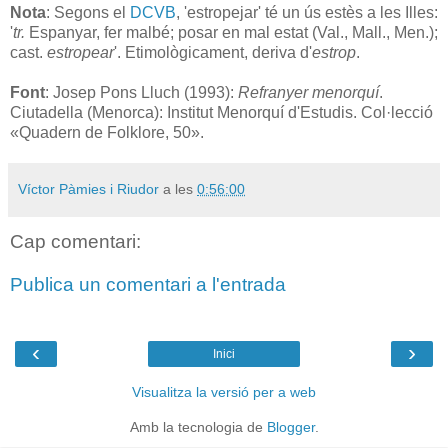
Nota
: Segons el
DCVB
, 'estropejar' té un ús estès a les Illes:
'
tr.
Espanyar, fer malbé; posar en mal estat (Val., Mall., Men.);
cast.
estropear
'. Etimològicament, deriva d'
estrop
.
Font
: Josep Pons Lluch (1993):
Refranyer menorquí
.
Ciutadella (Menorca): Institut Menorquí d'Estudis. Col·lecció
«Quadern de Folklore, 50».
Víctor Pàmies i Riudor
a les
0:56:00
Cap comentari:
Publica un comentari a l'entrada
‹
›
Inici
Visualitza la versió per a web
Amb la tecnologia de
Blogger
.